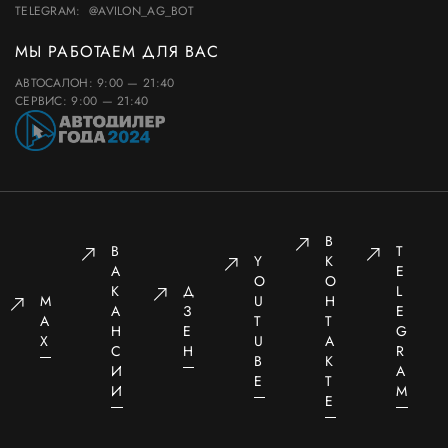
TELEGRAM:
@AVILON_AG_BOT
МЫ РАБОТАЕМ ДЛЯ ВАС
АВТОСАЛОН: 9:00 — 21:40
СЕРВИС: 9:00 — 21:40
В
В
T
Y
К
А
E
O
О
К
Д
L
M
U
Н
А
З
E
A
T
Т
Н
Е
G
X
U
А
С
Н
R
B
К
И
A
E
Т
И
M
Е