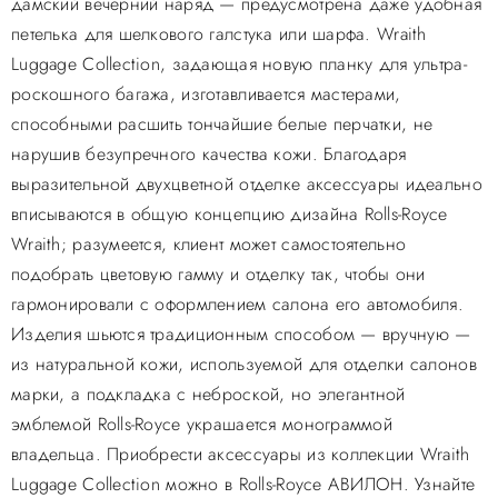
дамский вечерний наряд — предусмотрена даже удобная
петелька для шелкового галстука или шарфа. Wraith
Luggage Collection, задающая новую планку для ультра-
роскошного багажа, изготавливается мастерами,
способными расшить тончайшие белые перчатки, не
нарушив безупречного качества кожи. Благодаря
выразительной двухцветной отделке аксессуары идеально
вписываются в общую концепцию дизайна Rolls-Royce
Wraith; разумеется, клиент может самостоятельно
подобрать цветовую гамму и отделку так, чтобы они
гармонировали с оформлением салона его автомобиля.
Изделия шьются традиционным способом — вручную —
из натуральной кожи, используемой для отделки салонов
марки, а подкладка с неброской, но элегантной
эмблемой Rolls-Royce украшается монограммой
владельца. Приобрести аксессуары из коллекции Wraith
Luggage Collection можно в Rolls-Royce АВИЛОН. Узнайте