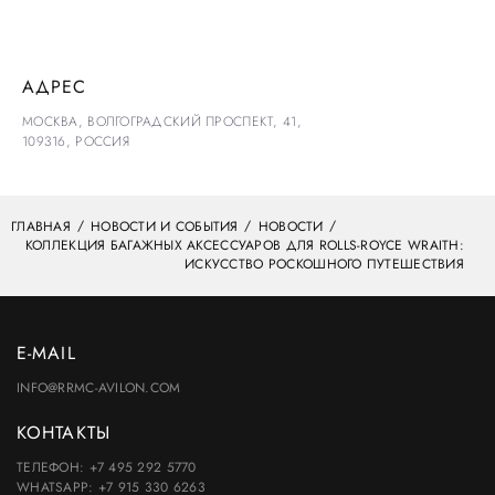
АДРЕС
МОСКВА, ВОЛГОГРАДСКИЙ ПРОСПЕКТ, 41,
109316, РОССИЯ
ГЛАВНАЯ
НОВОСТИ И СОБЫТИЯ
НОВОСТИ
КОЛЛЕКЦИЯ БАГАЖНЫХ АКСЕССУАРОВ ДЛЯ ROLLS-ROYCE WRAITH:
ИСКУССТВО РОСКОШНОГО ПУТЕШЕСТВИЯ
E-MAIL
INFO@RRMC-AVILON.COM
КОНТАКТЫ
ТЕЛЕФОН:
+7 495 292 5770
WHATSAPP:
+7 915 330 6263