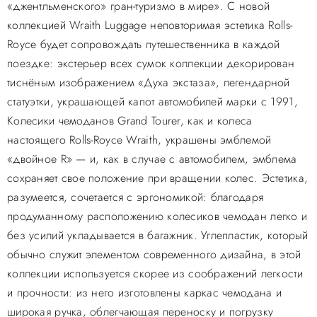
«джентльменского» гран-туризмо в мире». С новой
коллекцией Wraith Luggage неповторимая эстетика Rolls-
Royce будет сопровождать путешественника в каждой
поездке: экстерьер всех сумок коллекции декорирован
тиснёным изображением «Духа экстаза», легендарной
статуэтки, украшающей капот автомобилей марки с 1991,
Колесики чемоданов Grand Tourer, как и колеса
настоящего Rolls-Royce Wraith, украшены эмблемой
«двойное R» — и, как в случае с автомобилем, эмблема
сохраняет свое положение при вращении колес. Эстетика,
разумеется, сочетается с эргономикой: благодаря
продуманному расположению колесиков чемодан легко и
без усилий укладывается в багажник. Углепластик, который
обычно служит элементом современного дизайна, в этой
коллекции используется скорее из соображений легкости
и прочности: из него изготовлены каркас чемодана и
широкая ручка, облегчающая переноску и погрузку