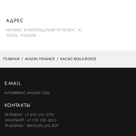
АДРЕС
МОСКВА, ВОЛГОГРАДСКИЙ ПРОСПЕКТ, 41,
109316, РОССИЯ
ГЛАВНАЯ
AVILON FINANCE
КАСКО ROLLS-ROYCE
E-MAIL
INFO@RRMC-AVILON.COM
КОНТАКТЫ
ТЕЛЕФОН:
+7 495 292 5770
WHATSAPP:
+7 915 330 6263
TELEGRAM:
@AVILON_AG_BOT