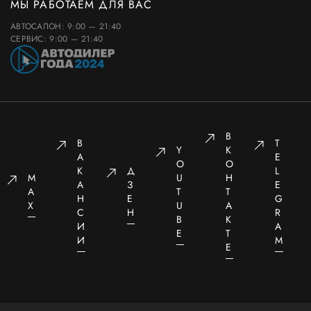
МЫ РАБОТАЕМ ДЛЯ ВАС
АВТОСАЛОН: 9:00 — 21:40
СЕРВИС: 9:00 — 21:40
В
В
T
Y
К
А
E
O
О
К
Д
L
M
U
Н
А
З
E
A
T
Т
Н
Е
G
X
U
А
С
Н
R
B
К
И
A
E
Т
И
M
Е